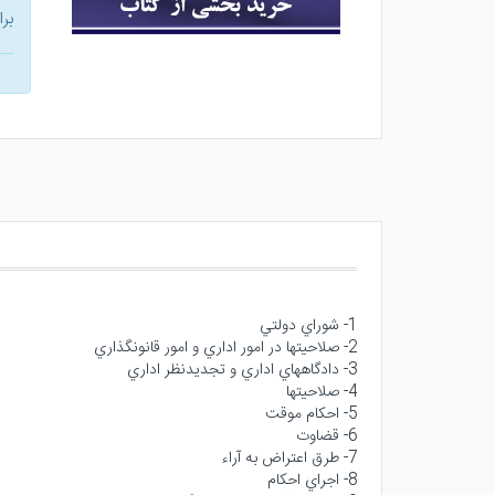
بر
1- شوراي دولتي
2- صلاحيتها در امور اداري و امور قانونگذاري
3- دادگاههاي اداري و تجديدنظر اداري
4- صلاحيتها
5- احكام موقت
6- قضاوت
7- طرق اعتراض به آراء
8- اجراي احكام