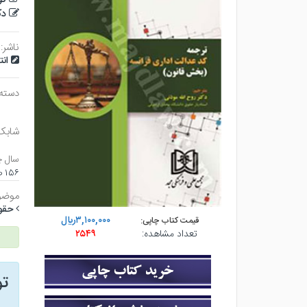
دک
ناشر:
ان
دسته
شابک
سال چ
۱۵۶ صفحه - وزيري (شوميز) - چاپ ۱
موضو
حقو
۳,۱۰۰,۰۰۰ريال
قیمت کتاب چاپی:
تعداد مشاهده:
۲۵۴۹
ت