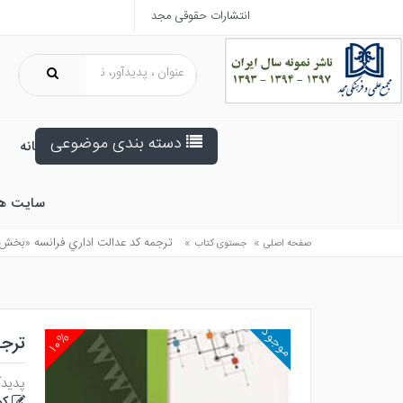
انتشارات حقوقی مجد
دسته بندی موضوعی
خانه
سایت ه
»
»
ترجمه كد عدالت اداري فرانسه «بخش 
صفحه اصلی
جستوی کتاب
موجود
۱۰%
ترج
پدیدآ
کو