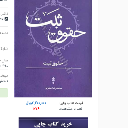
ناشر:
ان
دسته 
شابک
سال چ
۴۹۰ صفحه - وزيري (شوميز) - چاپ ۱
موضو
حقو
۲,۲۰۰,۰۰۰ريال
قیمت کتاب چاپی:
تعداد مشاهده:
۱۰۷۶