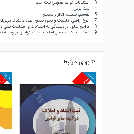
13- استثنائات قواعد عمومي ثبت ملك
14- ثبت نوين
15- تقسيم، تفكيك، افراز و تجميع
17- انوع اراضي، مالكيت و نحوه صدور اسناد مالكيت مربوطه
18- مراجع صالح در رسيدگي به اختلافات و اشتباهات ثبتي و دعاوي ملكي
19- تحديد مالكيت، ابطال اسناد مالكيت، قوانين مربوط به تملك اراضي
کتابهای مرتبط
جدید
جدید
پرفروش
پرفرو