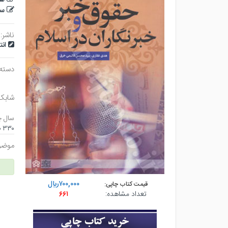
سی
ناشر:
ان
دسته
شابک
سال چ
۳۳۰ صفحه - وزيري (شوميز) - چاپ ۱
موضو
۷۰۰,۰۰۰ريال
قیمت کتاب چاپی:
تعداد مشاهده:
۶۶۱