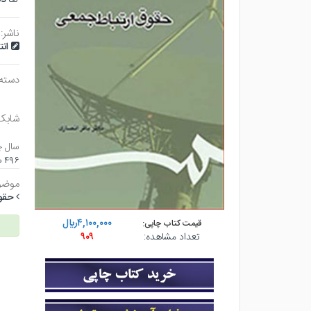
ناشر:
ان
دسته
شابک
سال چ
۴۹۶ صفحه - وزيري (شوميز) - چاپ ۱۰
موضو
حقو
۴,۱۰۰,۰۰۰ريال
قیمت کتاب چاپی:
تعداد مشاهده:
۹۰۹