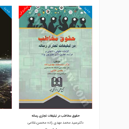
پرفروش
پرفروش
جدید
جدید
مشاهده و خرید
یل معنا تا تبی
حقوق مخاطب در تبلیغات تجاری رسانه
عابدین یزدان پناه
دکتر،سید محمد مهدی زاده محسن،غلامی