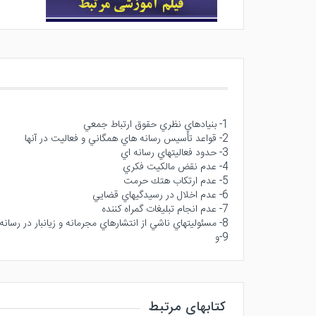
1- بنيادهاي نظري حقوق ارتباط جمعي
2- قواعد تأسيس رسانه هاي همگاني و فعاليت در آنها
3- حدود فعاليتهاي رسانه اي
4- عدم نقض مالكيت فكري
5- عدم ارتكاب هتك حرمت
6- عدم اخلال در رسيدگيهاي قضايي
7- عدم انجام تبليغات گمراه كننده
8- مسئوليتهاي ناشي از انتشارهاي مجرمانه و زيانبار در رسانه هاي همگاني
9-و
کتابهای مرتبط