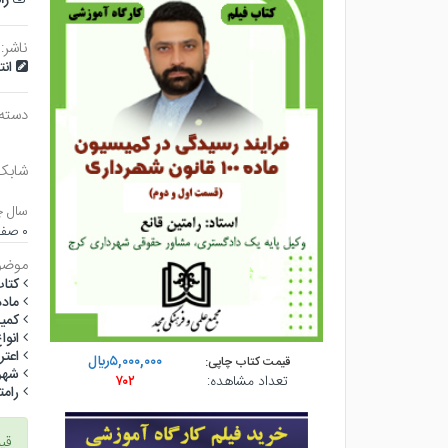
ناشر:
ان
دسته
شابک
سال چ
۰ صفحه - وزيري (شوميز) - چاپ ۱
موضو
كتاب
ماده 0
كمي
انو
اعت
۵,۰۰۰,۰۰۰ريال
قیمت کتاب چاپی:
شهر
تعداد مشاهده:
۷۰۲
رامت
قی