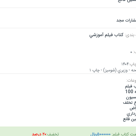
تشارات مجد
 بندی:
كتاب فيلم آموزشي
:
۰
اپ:
۱۴۰۴
عات:
 فيلم
10
سيون
اع تخلف
راض
داري
ين قانع
مت کتاب فیلم:
۵۰۰۰۰۰۰ريال
تخفیف:
۲۰ درصد