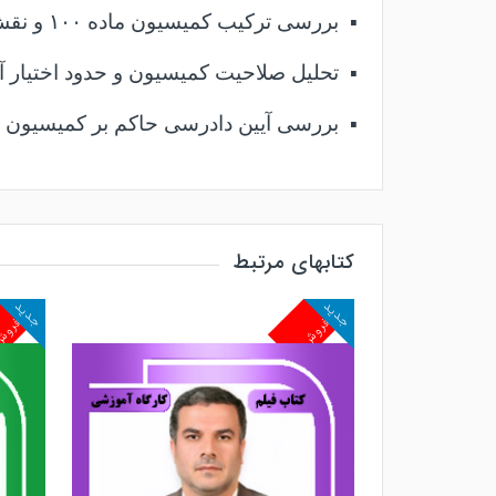
▪
بررسی ترکیب کمیسیون ماده
۱۰۰
و نقش 
▪
تحلیل صلاحیت کمیسیون و حدود اختیار 
▪
بررسی آیین دادرسی حاکم بر کمیسیون و
▪
تبیین انواع تخلفات ساختمانی مشمول م
▪
بررسی انواع آرای صادره توسط کمیسیو
کتابهای مرتبط
▪
تحلیل مرجع اعتراض به آرای کمیسیون و
جدید
جدید
پرفروش
پرفرو
▪
بررسی مهم‌ترین دلایل نقض آرای کمیسی
طرح این مباحث همراه با تحلیل‌های عملی
در مقام عمل و نه صرفاً در سطح متن قانو
شهرداری‌ها و دانشجویان حقوق تبدیل کرده
این کارگاه در تاریخ
۱۴۰۴/۰۳/۰۵
و توسط ان