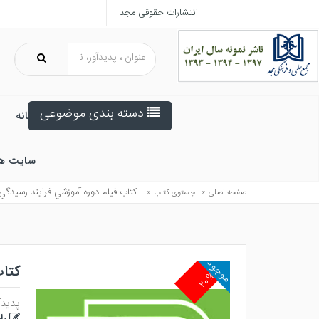
انتشارات حقوقی مجد
دسته بندی موضوعی
خانه
سایت ه
»
»
كتاب فيلم دوره آموزشي فرايند رسيدگي در كميسيون ماده 100 قا
صفحه اصلی
جستوی کتاب
موجود
کتاب ف
۲۰%
پدیدآ
را