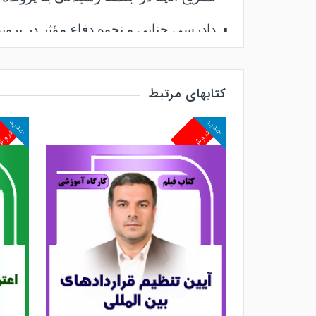
▪
دادرسی جنایی و نحوه دفاع مؤثر در پروند
▪
تحلیل کاربردی دو پرونده واقعی جنایی ب
کتابهای مرتبط
جدید
جدید
پرفروش
پرفرو
طرح این مباحث همراه با تحلیل پرونده‌ه
را نه در سطح کلیات قانونی، بلکه در سطح
منبعی کاربردی برای قضات، وکلا، مشاورا
مواجه‌اند
.
این کارگاه آموزشی در تاریخ
20/05/1404
و
تجربه عملی، همواره در تلاش است محتوایی 