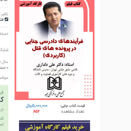
ناشر:
ان
دسته
شابک
سال چ
۰ صفحه - وزيري (شوميز) - چاپ ۱
موضو
قی
کت
۵,۰۰۰,۰۰۰ريال
قیمت کتاب چاپی:
کتا
تعداد مشاهده:
۶۵۲
است