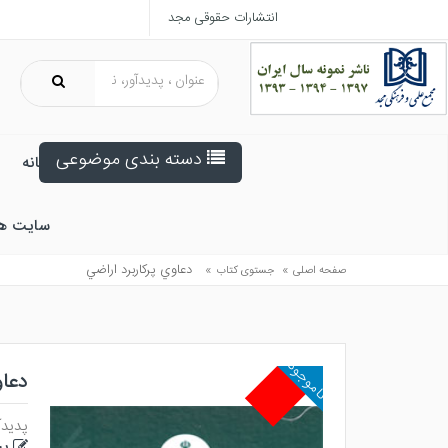
انتشارات حقوقی مجد
دسته بندی موضوعی
خانه
سایت ه
»
»
دعاوي پركاربرد اراضي
صفحه اصلی
جستوی کتاب
ناموجود
دعاو
پدیدآ
پی