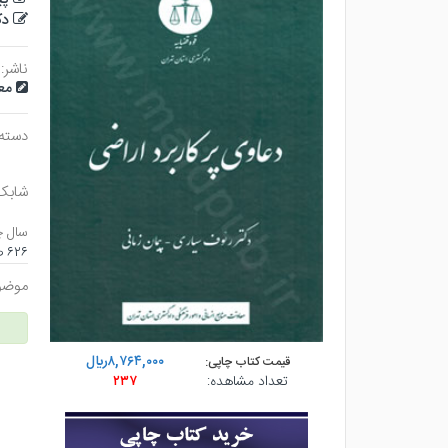
دک
ناشر:
مع
دسته
شابک
سال چ
۶۲۶ صفحه - رقعي (گالينگور) - چاپ ۴
موضو
۸,۷۶۴,۰۰۰ريال
قیمت کتاب چاپی:
تعداد مشاهده:
۲۳۷