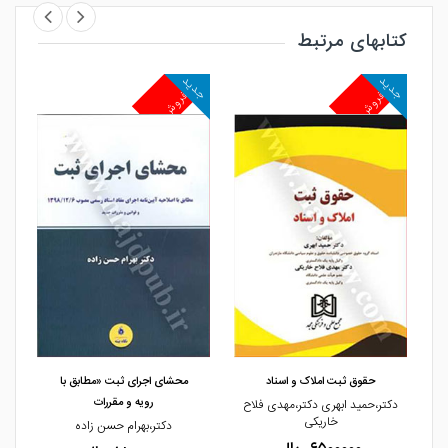
کتابهای مرتبط
جدید
جدید
جد
پرفروش
پرفروش
پ
مشاهده و خرید
مشاهده و خرید
حقوق ثبت املاک و اسناد
محشای اجرای ثبت «مطابق با
رویه و مقررات
دکتر،حمید ابهری دکتر،مهدی فلاح
خاریکی
ی
دکتر،بهرام حسن زاده