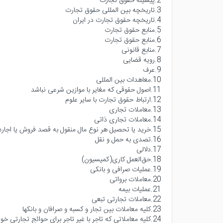
2.پیشینۀ حقوق تجارت
3.تاریخچه بین المللی حقوق تجارت
4.تاریخچه حقوق تجارت در ایران
5.منابع حقوق تجارت
6.منابع حقوق تجارت
7.منابع قانونی
8.رویه قضایی
9.عرف
10.معاهدات بین المللی
11.اصول حقوقی که مغایر با موازین شرعی نباشد
12.ارتباط حقوق تجارت با سایر علوم
13.معاملات تجاری
14.معاملات تجاری ذاتی
15.خرید یا تحصیل هر نوع مال منقول به قصد فروش یا اجاره
16.تصدی به حمل و نقل
17.دلالی
18.حق‌العمل کاری(کمیسیون)
19.عملیات صرافی و بانکی
20.معاملات برواتی
21.عمليات بیمه
22.معاملات تجارتی تبعی
23.کلیه معاملات بین تجار و کسبه و صرافان و بانکها
24.کلیه معاملاتی که تاجر با غیر تاجر برای حوائج تجارتی خود می‌نماید