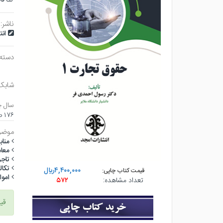
ناشر:
ان
دسته
شابک
سال چ
۱۷۶ صفحه - رقعي (شوميز) - چاپ ۱
موضو
منا
معا
تاج
تكال
۴,۴۰۰,۰۰۰ريال
قیمت کتاب چاپی:
امو
تعداد مشاهده:
۵۷۲
قی