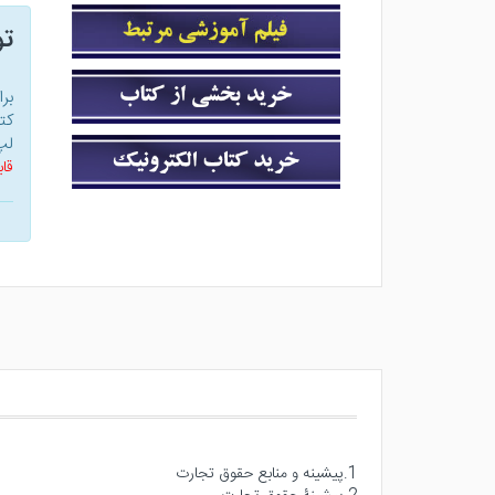
ت
بر
کت
لپ
قاب
1.پیشینه و منابع حقوق تجارت