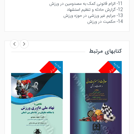
11- الزام قانونی کمک به مصدومین در ورزش
12- گزارش حادثه و تنظیم استشهاد
13- جرایم غیر ورزشی در حوزه ورزش
14- حکمیت در ورزش
کتابهای مرتبط
جدید
جدید
جد
پرفروش
پرفروش
پ