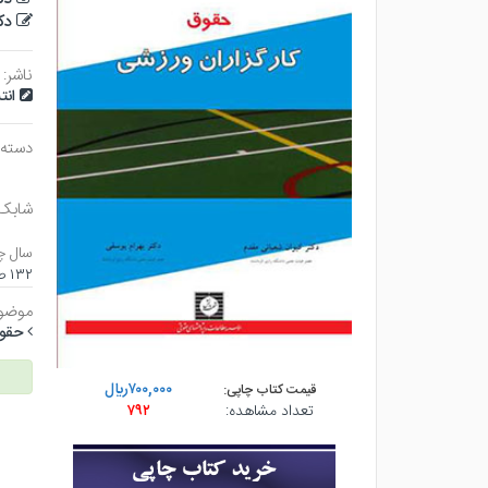
دک
ناشر:
انت
دسته 
شابک
سال چ
۱۳۲ صفحه - وزيري (شوميز) - چاپ ۱
موضوع
حقوق
۷۰۰,۰۰۰ريال
قیمت کتاب چاپی:
تعداد مشاهده:
۷۹۲