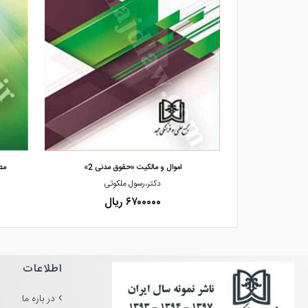
مشاهده و خرید
وق مدنی2»
اموال و مالکیت «حقوق مدنی 2»
مط
براهیم تقی زاده
دکتر،رسول ملکوتی
۶۷۰۰۰۰۰ ریال
اطلاعات
در باره ما