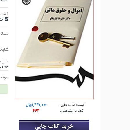
ناشر:
ان
دسته
شابک
سال چ
۲۷۶ صفحه - وزيري (شوميز) - چاپ ۵
موضو
۱,۴۴۰,۰۰۰ريال
قیمت کتاب چاپی:
تعداد مشاهده:
۴۶۳