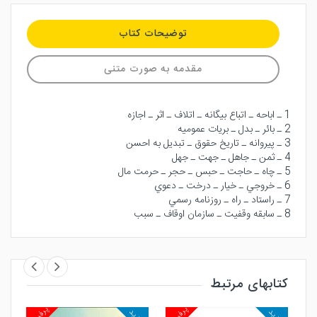
توضیحات کتاب
مقدمه به صورت متنی
1 ـ اباحه ـ اتباع بيگانه ـ اتلاف ـ اثر ـ اجازه
2 ـ بائر ـ بدل ـ بريات عموميه
3 ـ پيروانه ـ تاريخ حقوق ـ تبديل به احسن
4 ـ ثمن ـ جاهل ـ جهت ـ جهل
5 ـ چاه ـ حاجت ـ حبس ـ حجر ـ حرمت مال
6 ـ خروجي ـ خيار ـ درخت ـ دعوي
7 ـ راستاد ـ راه ـ روزنامه رسمي
8 ـ سابقه وقفيت ـ سازمان اوقاف ـ سبب
کتابهای مرتبط