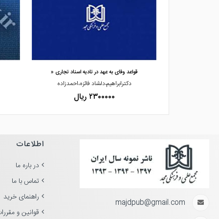
مشاهده و خرید
ر حقوق ایران
قواعد وفای به عهد در تادیه اسناد تجاری «
 اصل
دکترابراهیم،دلشاد فائزه،احمدزاده
۲۳۰۰۰۰۰ ریال
اطلاعات
در باره ما
تماس با ما
راهنمای خرید
majdpub@gmail.com
قوانین و مقررا