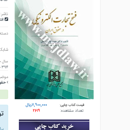
ناشر:
ان
دسته
شابک
سال چ
۳۹۴ صفحه - وزيري (شوميز) - چاپ ۱
موضو
حقوقي
۷,۹۰۰,۰۰۰ريال
قیمت کتاب چاپی:
تعداد مشاهده:
۲۶۱۹
ت
بر