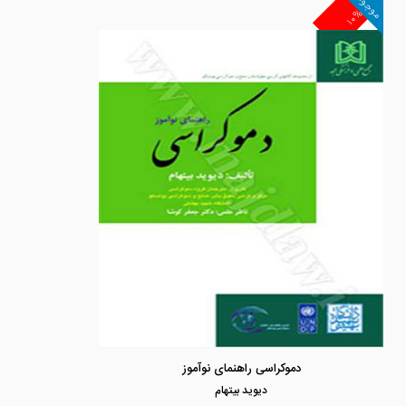
موجود
۱۰%
دموکراسی راهنمای نوآموز
ديويد بيتهام