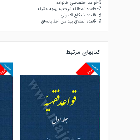
6-قواعد اختصاصي خانواده
7- قاعده المطلقه الرجعيه زوجه حقيقه
8- قاعده لا نكاح الا بولي
9- قاعده الطلاق بيد من اخذ بالساق
کتابهای مرتبط
جدید
جدید
پرفروش
پرفرو