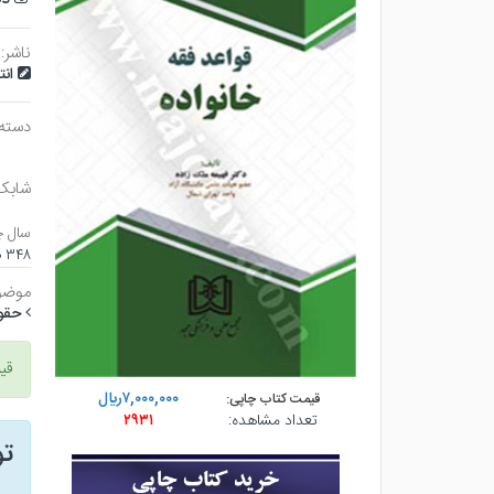
ناشر:
ان
دسته
شابک
سال چ
۳۴۸ صفحه - وزيري (شوميز) - چاپ ۱
موضو
حقو
قی
۷,۰۰۰,۰۰۰ريال
قیمت کتاب چاپی:
تعداد مشاهده:
۲۹۳۱
ت