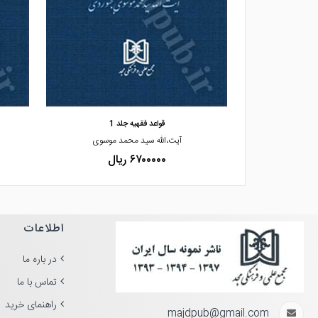
مشاهده و خرید
اعده اقرار
قواعد فقهیه جلد 1
،محبوبی
آیت،الله سید محمد موسوی
۶۷۰۰۰۰۰ ریال
اطلاعات
در باره ما
تماس با ما
راهنمای خرید
majdpub@gmail.com