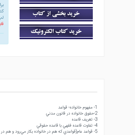
بر
کت
لپ
قاب
1- مفهوم خانواده- قواعد
2-حقوق خانواده در قانون مدني
3- تعريف قاعده
4- تفاوت قاعده فقهي با قاعده حقوقي
5- قواعد عام(قواعدي كه هم در خانواده بكار مي‌رود و هم در عقود ديگر)