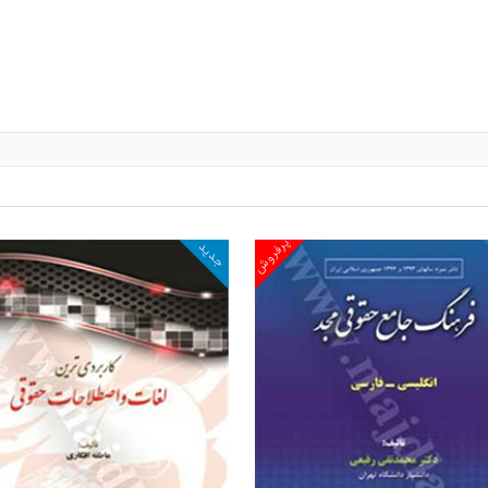
پرفروش
د
جدید