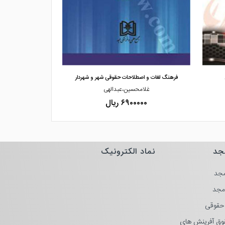
مشاهده و خرید
مش
 شهردار
فرهنگ حقوقی «فارسی فرانسه»
هدیه،نصیری
د
۵۸۰۰۰۰۰ ریال
جد
نماد الکترونیک
جد
مجد
حقوقی
وق آفرینش های