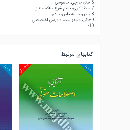
6-جائر، جارچي، جاسوسي
7-حادثه كاري، حاكم شرع، حاكم مطلق
8-خائن، خاتمه دادن، خادم
9-دائن، دادخواست، دادرسي اختصاصي
10-...
کتابهای مرتبط
پرفروش
پرفروش
جدید
جدی