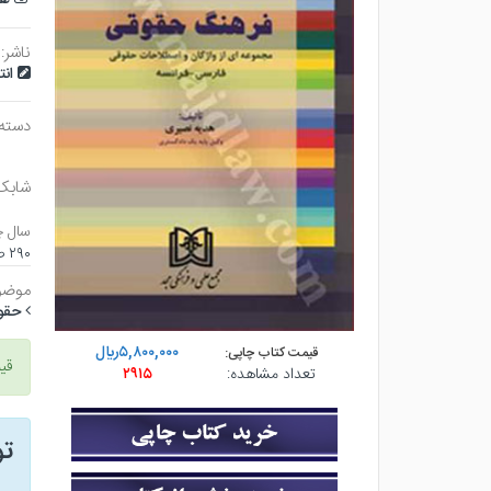
ناشر:
ان
دسته
شابک
سال چ
۲۹۰ صفحه - وزيري (شوميز) - چاپ ۱
موضو
حقو
۵,۸۰۰,۰۰۰ريال
قیمت کتاب چاپی:
قی
تعداد مشاهده:
۲۹۱۵
ت