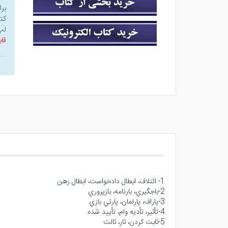
بر
کت
لپ
قاب
1- ائنلاف، ابطال دادخواست، ابطال رهن
2-باجگيري، بارنامه، بازپروري
3-پاراف، پارلمان، پارتي بازي
4-تأثير، تأديه وام، تأييد شده
5-ثابت كردن، ثار، ثالث