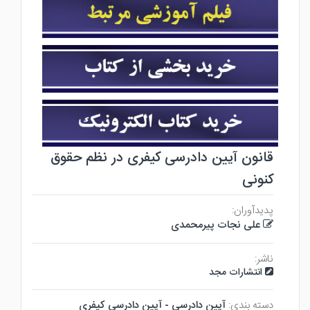
قانون آیین دادرسی کیفری در نظم حقوق
کنونی
پدیدآوران:
علی نجات پیرمحمدی
ناشر:
انتشارات مجد
دسته بندی:
آيين دادرسي - آيين دادرسي كيفري