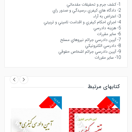
1- كشف جرم و تحقيقات مقدماتي
2- دادگاه هاي كيفري ،رسيدگي و صدور راي
3- اعتراض به آراء
4- اجراي احكام كيفري و اقدامت تاميني و تربيتي
5- هزينه دادرسي
6- ساير مقررات
7- آيين دادرسي جرائم نيروهاي مسلح
8- دادرسي الكترونيكي
9- آيين دادرسي جرائم اشخاص حقوقي
10- ساير مقررات
کتابهای مرتبط
جدید
جدید
پرفروش
پرفروش