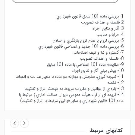
1- بررسي ماده 101 سابق قانون شهرداري
2-فلسفه و اهداف تصويب
3- آثار و نتايج اجراء
4- مزايا و معايب
5- بررسي لزوم يا عدم لزوم بازنگري و اصلاح
6- بررسي ماده 101 جديد و اصلاحي قانون شهرداري
7- گستره و كمّ و كيف اصلاحات
8- فلسفه و اهداف تصويب
9- مقايسه ماده 101 اصلاحي با ماده 101 سابق
10- پيش بيني آثار و نتايج اجراء
11- نتيجه گيري، سنجش و موازنه دو ماده با معيار عدالت و انصاف
12- تكمله
13- پاره‌اي از قوانين و مقررات مربوط به مبحث افراز و تفكيك
14- گزيده اي از آراء هيأت عمومي ديوان عدالت اداري ( مرتبط با
ماده 101 قانون شهرداري و ساير قوانين مرتبط با افراز و تفكيك)
کتابهای مرتبط