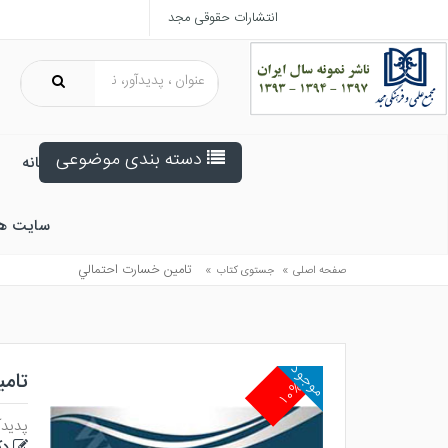
انتشارات حقوقی مجد
دسته بندی موضوعی
خانه
سایت ه
»
»
تامين خسارت احتمالي
صفحه اصلی
جستوی کتاب
موجود
تام
۱۰%
پدیدآ
دک