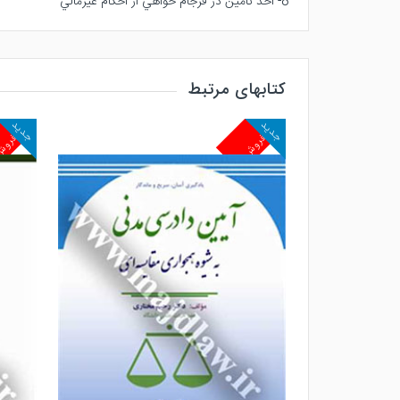
8- اخذ تأمين در فرجام خواهي از احكام غيرمالي
کتابهای مرتبط
جدید
جدید
پرفروش
پرفرو