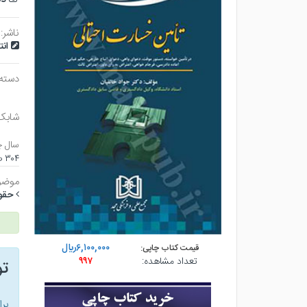
ناشر:
ان
دسته
شابک
سال چ
۳۰۴ صفحه - وزيري (شوميز) - چاپ ۱
موضو
حقو
۶,۱۰۰,۰۰۰ريال
قیمت کتاب چاپی:
تعداد مشاهده:
۹۹۷
ت
بر