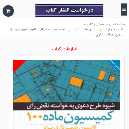
»
»
صفحه اصلی
جستوی کتاب
شيوه طرح دعوي به خواسته نقض راي كميسيون ماده 100 قانون شهرداري نزد
ديوان عدالت اداري
اطلاعات کتاب
ناموجود