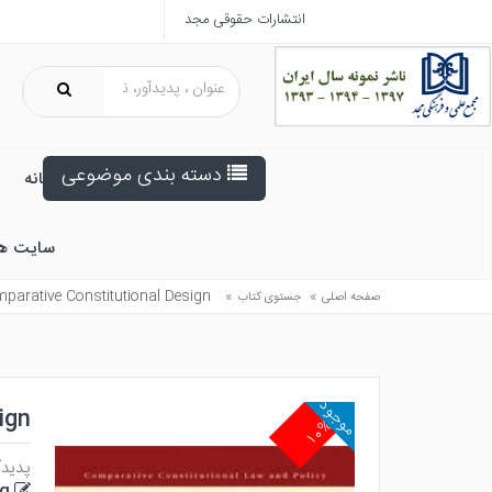
انتشارات حقوقی مجد
دسته بندی موضوعی
خانه
سایت ه
parative Constitutional Design
»
»
صفحه اصلی
جستوی کتاب
موجود
ign
۱۰%
پدیدآ
g