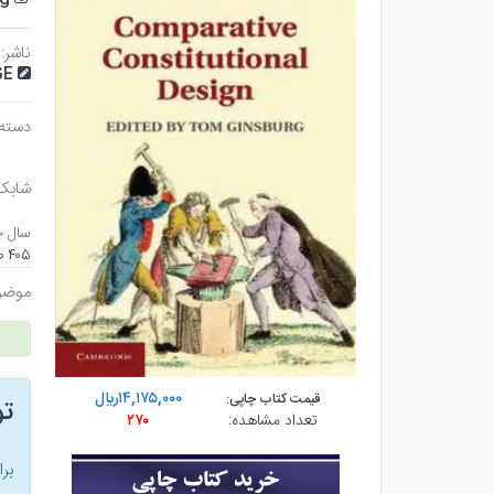
ناشر:
GE
دسته 
شابک
سال چ
۴۰۵ صفحه - رقعي (شوميز) - چاپ ۲
موضو
۱۴,۱۷۵,۰۰۰ريال
قیمت کتاب چاپی:
ت
تعداد مشاهده:
۲۷۰
بر