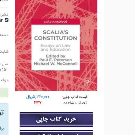
ناشر:
an
دسته 
شابک
سال چ
۱۵۲ صفحه - رقعي (شوميز) - چاپ ۲
موضو
۵,۳۲۰,۰۰۰ريال
قیمت کتاب چاپی:
تعداد مشاهده:
۲۳۷
ت
بر