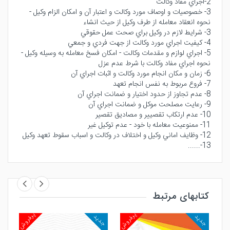
2-اجراي مفاد وكالت
3- خصوصيات و اوصاف مورد وكالت و اعتبار آن و امكان الزام وكيل -
نحوه انعقاد معامله از طرف وكيل از حيث انشاء
3- شرايط لازم در وكيل براي صحت عمل حقوقي
4- كيفيت اجراي مورد وكالت از جهت فردي و جمعي
5- اجراي لوازم و مقدمات وكالت - امكان فسخ معامله به وسيله وكيل -
نحوه اجراي مفاد وكالت با شرط عدم عزل
6- زمان و مكان انجام مورد وكالت و اثبات اجراي آن
7- فروع مربوط به نفس انجام تعهد
8- عدم تجاوز از حدود اختيار و ضمانت اجراي آن
9- رعايت مصلحت موكل و ضمانت اجراي آن
10- عدم ارتكاب تقصيير و مصاديق تقصير
11- ممنوعيت معامله با خود - عدم توكيل غير
12- وظايف اماني وكيل و اختلاف در وكالت و اسباب سقوط تعهد وكيل
13-......
کتابهای مرتبط
روش
پرفروش
پرفروش
جدید
جدید
جد