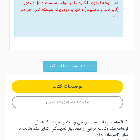
قابل توجه:کتابهای الکترونیکی تنها در سیستم عامل ویندوز
(لپ تاب و کامپیوتر) و تنها بر روی یک سیستم قابل اجرا می
باشد
دانلود فهرست مطالب کتاب
توضیحات کتاب
مقدمه به صورت متنی
1- اقسام تعهدات- سير تاريخي وكالت و تعريف اقسام آن
اوصاف عقد وكالت- برخي از مصاديق نمايندگي -تمايز عقد وكالت با
ساير تأسيسات حقوقي