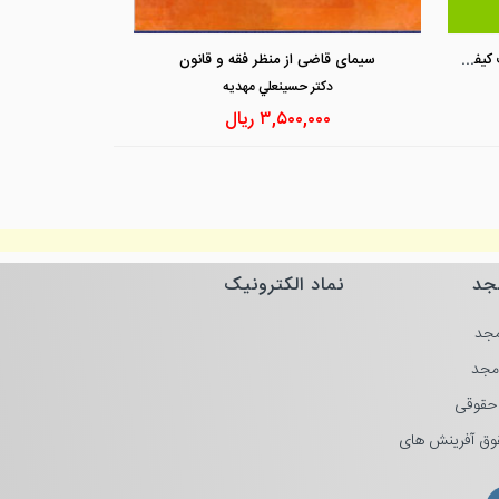
مشاهده و خرید
مشاهد
حقوق جزای عمومی : مجرم و مسئولیت کیفری
سیمای قاضی از منظر فقه و قانون
دكتر حسينعلي مهديه
۳,۵۰۰,۰۰۰
ریال
جد
نماد الکترونیک
جد
مجد
حقوقی
وق آفرینش های