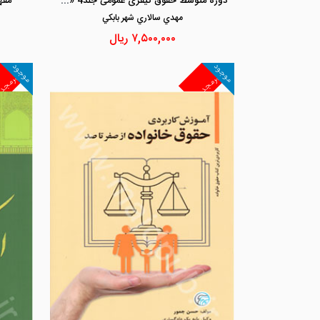
دوره متوسط حقوق کیفری عمومی جلد4 «واکنش های کیفری مجازات ها و اقدامات تامینی و تربیتی»
مفه
مهدي سالاري شهر بابكي
۷,۵۰۰,۰۰۰
ریال
موجود
موجود
غیرمجد
غیرمجد