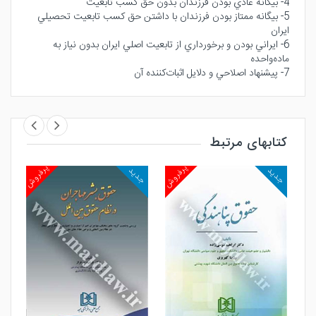
4- بيگانه عادي بودن فرزندان بدون حق كسب تابعيت
5- بيگانه ممتاز بودن فرزندان با داشتن حق كسب تابعيت تحصيلي
ايران
6- ايراني بودن و برخورداري از تابعيت اصلي ايران بدون نياز به
ماده‌واحده
7- پيشنهاد اصلاحي و دلايل اثبات‌كننده آن
کتابهای مرتبط
روش
پرفروش
پرفروش
جدید
جدید
جد