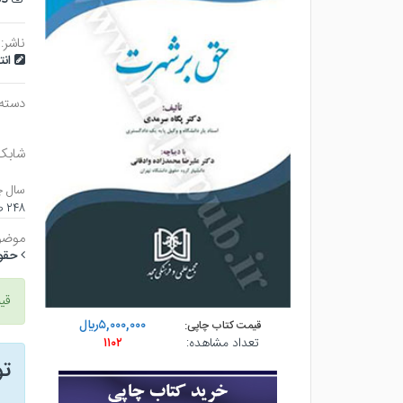
ناشر:
ان
دسته
شابک
سال چ
۲۴۸ صفحه - وزيري (شوميز) - چاپ ۱
موضو
حقو
قی
۵,۰۰۰,۰۰۰ريال
قیمت کتاب چاپی:
تعداد مشاهده:
۱۱۰۲
ت