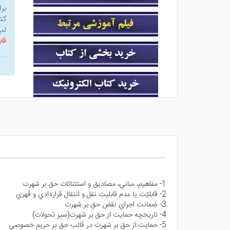
بر
کت
لپ
قاب
1- مفاهيم، مباني، مصاديق و استثنائات حق بر شهرت
2- قابليّت يا عدم قابليت نقل و انتقال قراردادي و قهري
3- ضمانت اجراي نقض حق بر شهرت
4- تاريخچه حمايت از حق بر شهرت(سير تحولات)
5- حمايت از حق بر شهرت در قالب حق بر حريم خصوصي