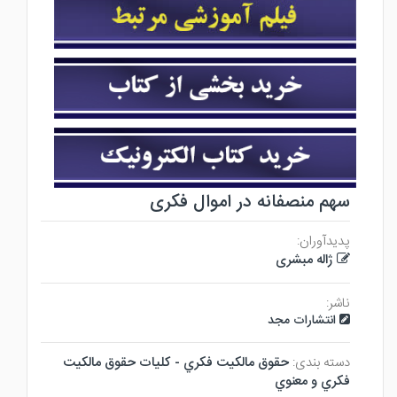
سهم منصفانه در اموال فکری
پدیدآوران:
ژاله مبشری
ناشر:
انتشارات مجد
دسته بندی:
حقوق مالكيت فكري - كليات حقوق مالكيت
فكري و معنوي