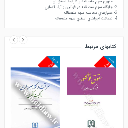
1- مفهوم سهم منصفانه و شرايط تحقق آن
2- جايگاه سهم منصفانه در قوانين و آراء قضايي
3- معيارهاي محاسبه سهم منصفانه
4- ضمانت اجراهاي اعطاي سهم منصفانه
کتابهای مرتبط
جدید
جدید
جد
پرفروش
پرفروش
پ