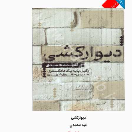
موجود
غیرمجد
دیوارکشی
اميد محمدي