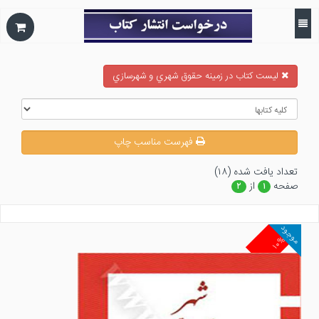
ليست كتاب در زمينه حقوق شهري و شهرسازي
فهرست مناسب چاپ
تعداد يافت شده (۱۸)
صفحه
از
۲
۱
موجود
۱۰%