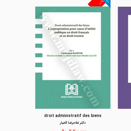
۱۰%
مشاهده و خرید
مشاهد
droit administratif des biens
دكتر غلامرضا كاميار