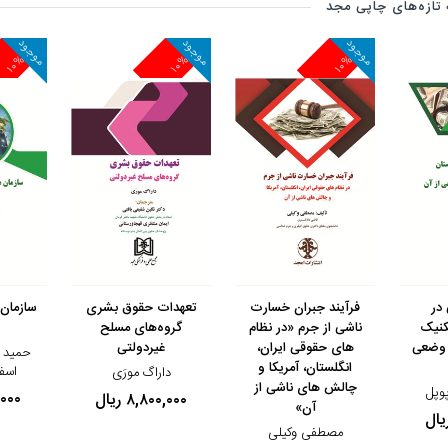
تازه‌های چاپی مجد
موجود
موجود
موجود
۱۰%
۱۰%
۱۰%
مشاهده و خرید
مشاهده و خرید
مشاهده 
 در
فرآیند جبران خسارت
تعهدات حقوق بشری
سازمان 
کنیک
ناشی از جرم «در نظام
گروه‌های مسلح
 وضعی
های حقوقی ایران،
غیردولتی
حمید ق
انگلستان، آمریکا و
اسف
داراگ مورَی
چالش های ناشی از
وپل
۰۰,۰۰۰
۸,۸۰۰,۰۰۰ ریال
آن»
مصطفی وکیلی