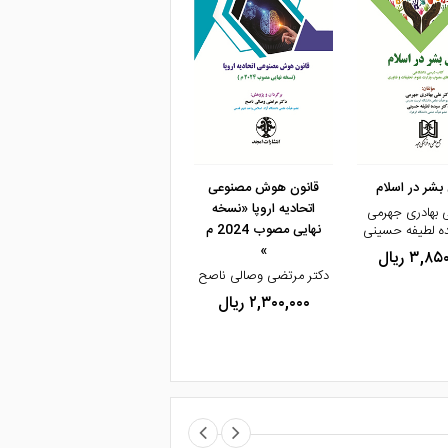
و خرید
مشاهده و خرید
مشاهده و خرید
بشر در اسلام
قانون هوش مصنوعی
جرم‌انگاری بین‌المللی
اتحادیه اروپا «نسخه
بوم‌زدایی «اکوساید»
ی بهادری جهرمی
نهایی مصوب 2024 م
ده لطیفه حسینی
دکترشراره ابطحی
د
»
۳,۸ ریال
۴,۱۰۰,۰۰۰ ریال
دکتر مرتضی وصالی ناصح
۲,۳۰۰,۰۰۰ ریال