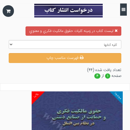
ليست كتاب در زمينه كليات حقوق مالكيت فكري و معنوي
فهرست مناسب چاپ
تعداد يافت شده (۴۴)
صفحه
از
۴
۱
موجود
۱۰%