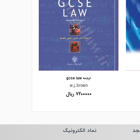
مشاهده و خرید
مشاهده
ترجمه gcse law
متون
w.j،.brown
دک
۷۲۰۰۰۰۰ ریال
۰۰۰۰
جد
نماد الکترونیک