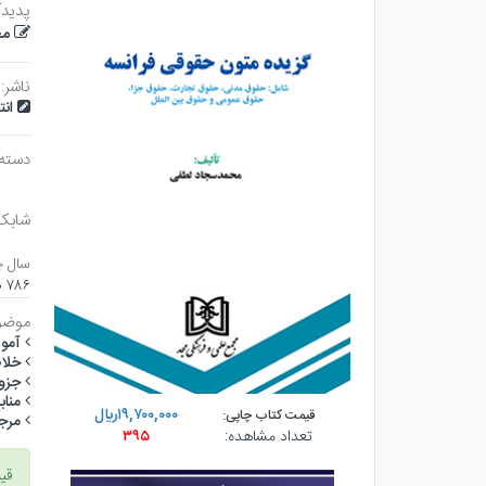
پدیدآ
مح
ناشر:
ان
دسته
شابک
سال چ
۷۸۶ صفحه - وزيري (شوميز) - چاپ ۱
موضو
آمو
خلا
جزو
مناب
۱۹,۷۰۰,۰۰۰ريال
قیمت کتاب چاپی:
مرج
تعداد مشاهده:
۳۹۵
قی