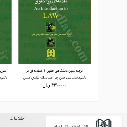
مشاهده و خرید
ک
ترجمه متون دانشگاهی حقوق 1 «مقدمه ای بر
متون دانش
ت
دکتر،محمد علی صلح چی هیبت،الله نژندی منش
دکتر،
۴۳۰۰۰۰۰ ریال
اطلاعات