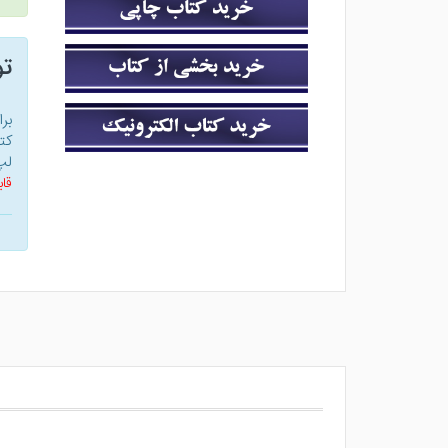
ت
بر
کت
لپ
قاب