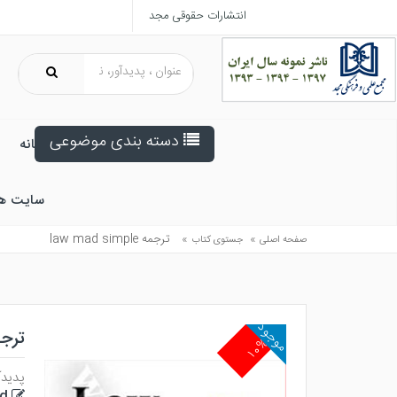
انتشارات حقوقی مجد
دسته بندی موضوعی
خانه
سایت ه
»
»
ترجمه law mad simple
صفحه اصلی
جستوی کتاب
موجود
ترجمه imple
۱۰%
پدیدآ
ld