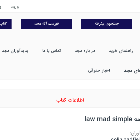
ورود
و
راهنمای خرید
در باره مجد
تماس با ما
پدیدآوران مجد
ای مجد
اخبار حقوقی
اطلاعات کتاب
law mad s
وران:
colin padfie