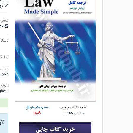
به
ناشر:
ان
دسته
شابک
سال چ
۵۲۴ صفحه - وزيري (شوميز) - چاپ ۵
موضو
حقو
۱۰,۵۰۰,۰۰۰ريال
قیمت کتاب چاپی:
تعداد مشاهده:
۱۸۸۹
ت