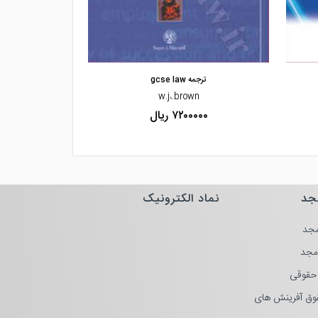
مشاهده و خرید
مشاهده
ترجمه gcse law
متون
w.j،.brown
دک
۷۲۰۰۰۰۰ ریال
۰۰۰۰
جد
نماد الکترونیک
جد
مجد
حقوقی
وق آفرینش های