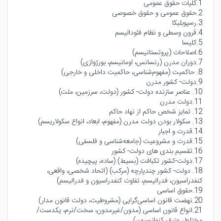
1.کلیات حقوق عمومی
2.حقوق عمومی و حقوق خصوصی
3.رسپوبلیکا
4.قرون وسطی و نظام فئودالیسم
5.کلیسا
6.اصلاحات (پروتستانیسم)
7.دوران مدرن (رنسانس، اومانیسم، بورژوازی)
8. حاکمیت (مفهوم‌شناسی، حاکمیت داخلی و خارجی)
9.دولت- کشور مدرن
10. عناصر سازنده دولت- کشور (دولت، سرزمین، ملت)
11.دولت مدرن
12. تمایز شخص حاکم از نهاد حاکم
13. سکولار بودن دولت مدرن (مفهوم، ابعاد، انواع سکولاریسم)
14.قدرت و اجبار
15.قدرت و مشروعیت (جامعه‌شناسی و فلسفی)
16.تقسیم بندی های دولت- کشور
17.دولت-کشور تکبافت (بسیط) (ساده، پیچیده)
18. دولت- کشور چندپارچه (مرکب) (اتحاد شخصی، واقعی،
کنفدراسیون، فدرالیسم، تفاوت کنفدراسیون و فدرالیسم)
19.حقوق اساسی
20.نهضت قانون اساسی‌گرایی (مشروطیت، دولت قانون مدار)
21.انواع قانون اساسی (مدون/غیرمدون، سخت/نرم، یکدست/
مختلط، عتیق، کنوانسیون)