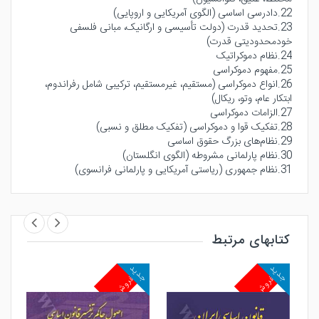
22.دادرسی اساسی (الگوی آمریکایی و اروپایی)
23.تحدید قدرت (دولت تأسیسی و ارگانیک، مبانی فلسفی
خودمحدودیتی قدرت)
24.نظام دموکراتیک
25.مفهوم دموکراسی
26.انواع دموکراسی (مستقیم، غیرمستقیم، ترکیبی شامل رفراندوم،
ابتکار عام، وتو، ریکال)
27.الزامات دموکراسی
28.تفکیک قوا و دموکراسی (تفکیک مطلق و نسبی)
29.نظام‌های بزرگ حقوق اساسی
30.نظام پارلمانی مشروطه (الگوی انگلستان)
31.نظام جمهوری (ریاستی آمریکایی و پارلمانی فرانسوی)
32.نظام‌های اقتدارطلب (توتالیتاریسم)
کتابهای مرتبط
جدید
جدید
جد
پرفروش
پرفروش
پ