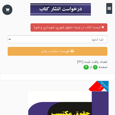
ليست كتاب در زمينه حقوق شهري، شهرداري و شورا
فهرست مناسب چاپ
تعداد يافت شده (۴۹)
صفحه
از
۴
۱
ناموجود
۱۰%