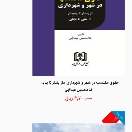
حقوق مکتسب در شهر و شهرداری «از پندار تا پدیدار از تلقّی تا تجلّی»
غلامحسين عبدالهي
۴,۷۰۰,۰۰۰
ریال
موجود
۱۰%