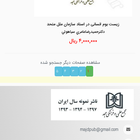
زیست بوم انسانی در اسناد سازمان ملل متحد
دكترحميدرضاعامري سياهوئي
۴,۰۰۰,۰۰۰
ریال
مشاهده صفحات دیگر جستجو شده
۱
۵
۴
۳
۲
majdpub@gmail.com