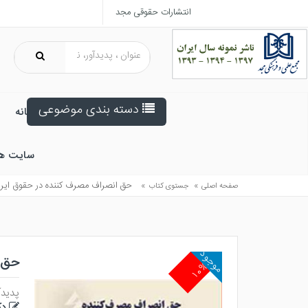
انتشارات حقوقی مجد
دسته بندی موضوعی
خانه
سایت ه
»
»
حق انصراف مصرف كننده در حقوق ايران 
صفحه اصلی
جستوی کتاب
موجود
حق ا
۱۰%
پدیدآ
دک