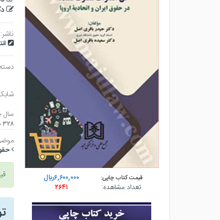
دک
ناشر:
ان
دسته
شابک
سال چ
۳۲۸ صفحه - وزيري (شوميز) - چاپ ۱
موضو
حقو
قی
۶,۶۰۰,۰۰۰ريال
قیمت کتاب چاپی:
تعداد مشاهده:
۲۶۴۱
ت