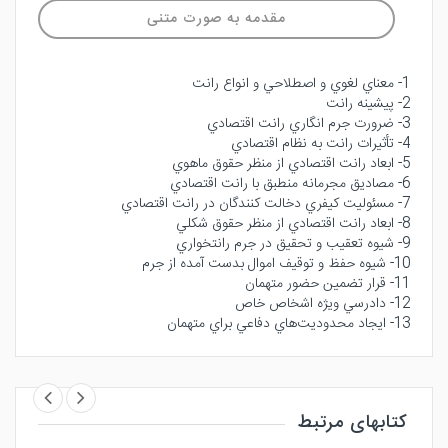
مقدمه به صورت متنی
1- معناي لغوي و اصطلاحي و انواع رانت
2- پيشينه رانت
3- ضرورت جرم انگاري رانت اقتصادي
4- تأثيرات رانت به نظام اقتصادي
5- ابعاد رانت اقتصادي از منظر حقوق ماهوي
6- مصاديق مجرمانه منطبق با رانت اقتصادي
7- مسئوليت كيفري دخالت كنندگان در رانت اقتصادي
8- ابعاد رانت‌ اقتصادي از منظر حقوق شكلي
9- شيوه تعقيب و تحقيق در جرم رانتخواري
10- شيوه حفظ و توقيف اموال بدست آمده از جرم
11- قرار تضمين حضور متهمان
12- دادرسي ويژه اشخاص خاص
13- ايجاد محدوديت‌هاي دفاعي براي متهمان
کتابهای مرتبط