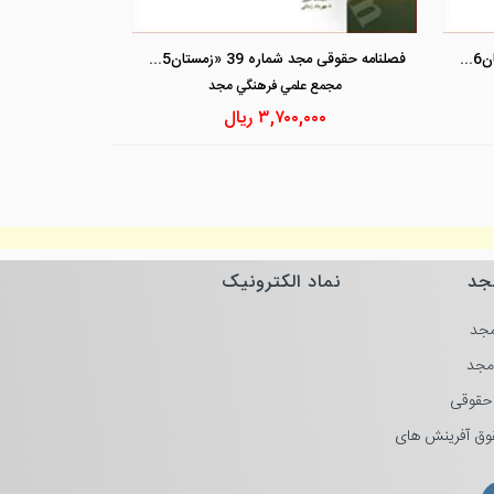
مشاهده و خرید
مشاهد
فصلنامه حقوقی مجد شماره 41 «تابستان1396»
فصلنامه حقوقی مجد شماره 39 «زمستان1395»
مجمع علمي فرهنگي مجد
۳,۷۰۰,۰۰۰
ریال
جد
نماد الکترونیک
جد
مجد
حقوقی
وق آفرینش های