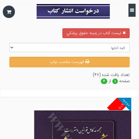
ليست كتاب در زمينه حقوق پزشكي
فهرست مناسب چاپ
تعداد يافت شده (۴۷)
صفحه
از
۴
۱
موجود
۵۰%