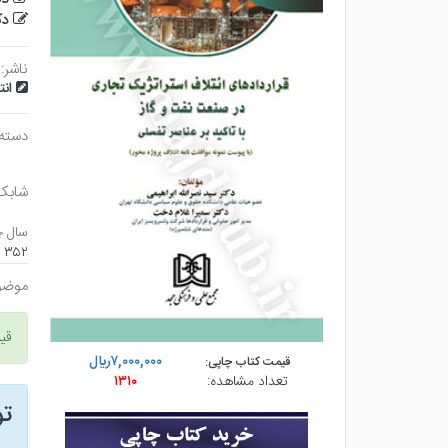
دک
ناشر:
ان
دسته
شابک
سال چ
۳۵۲ صفحه - وزيري (شوميز) - چاپ ۱
موضو
قی
۷,۰۰۰,۰۰۰ريال
قیمت کتاب چاپی:
تعداد مشاهده:
۱۳۱۰
ت