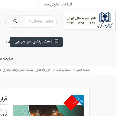
انتشارات حقوقی مجد
دسته بندی موضوعی
خانه
سایت ه
»
»
قراردادهاي ائتلاف استراتژيك تجاري 
صفحه اصلی
جستوی کتاب
موجود
قرار
۱۰%
پدیدآ
دک