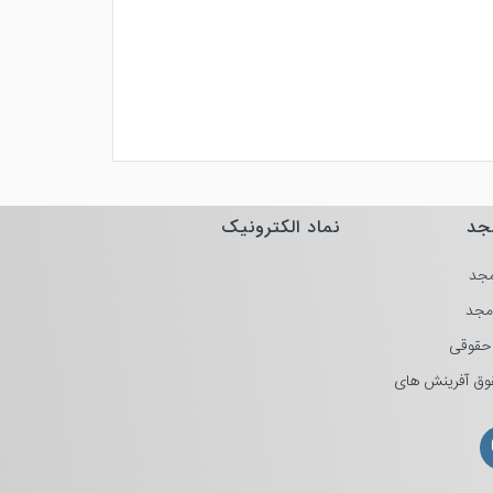
جد
نماد الکترونیک
جد
مجد
حقوقی
وق آفرینش های