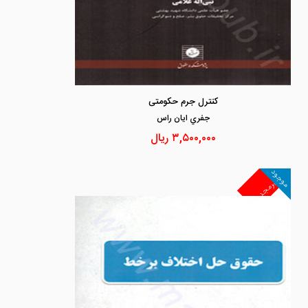
کنترل جرم حکومتی
جفري ايان راس
۳,۵۰۰,۰۰۰
ریال
موجود
غیرمجد