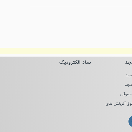
جد
نماد الکترونیک
جد
مجد
حقوقی
وق آفرینش های