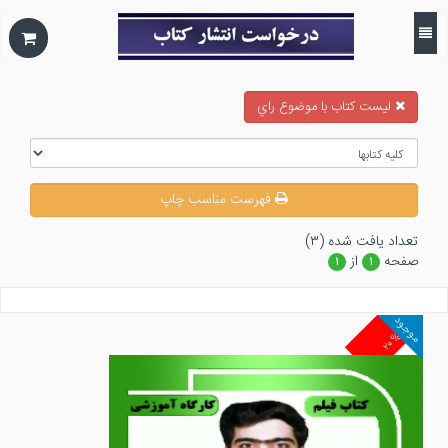
ليست كتاب با موضوع راي
فهرست مناسب چاپ
تعداد يافت شده (۳)
صفحه
از
۱
۱
موجود
۲۰%