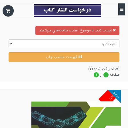
ليست كتاب با موضوع اهليت سامانه‌هاي هوشمند
فهرست مناسب چاپ
تعداد يافت شده (۱)
صفحه
از
۱
۱
موجود
۱۰%