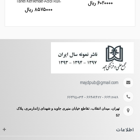
l-
،Tanel Kerikmae-Addi Rull
۶۰۲۰۰۰۰ ریال
۸۵۷۵۰۰۰ ریال
majdpub@gmail.com
۶۶۴۱۲۰۷۸ - ۶۶۴۰۹۴۲۲ - ۶۶۴۹۵۰۳۴
تهران، میدان انقلاب، تقاطع خیابان منیری جاوید و شهدای ژاندارمری، پلاک
57
اطلاعات
+