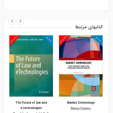
کتابهای مرتبط
روش
پرفروش
پرفروش
جدید
جدید
جد
مشاهده و خرید
مشاهده و خرید
The Future of law and
Market Criminology
e technologies
،Ifeanyi Ezeonu