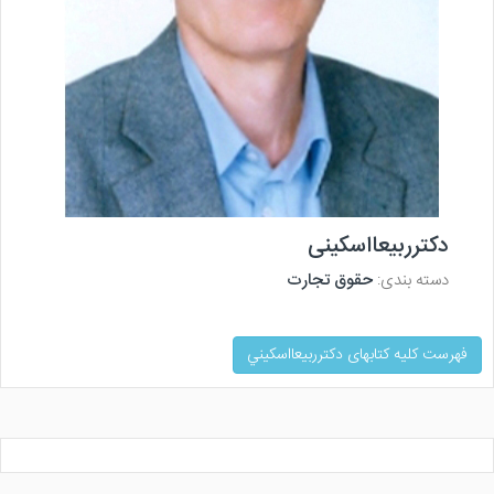
دکترربیعااسکینی
دسته بندی:
حقوق تجارت
فهرست کلیه کتابهای دكترربيعااسكيني