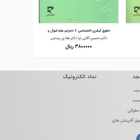
مشاهده و خرید
مشاهده
حقوق کیفری اختصاصی 1 «جرایم علیه اموال و
سببیت در
دکتر،حسین آقایی نیا دکتر،هادی رستمی
اچ،. ال. 
۳۸۰۰۰۰۰ ریال
۰۰۰۰
جد
نماد الکترونیک
جد
مجد
حقوقی
وق آفرینش های