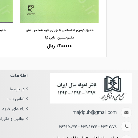
مشاهده و خرید
حقوق کیفری اختصاصی 4 جرایم علیه اشخاص «ش
حقوق کی
ر،هادی رستمی
دکتر،حسین آقایی نیا
۲۲۰۰۰۰۰ ریال
اطلاعات
در باره ما
تماس با ما
راهنمای خرید
majdpub@gmail.com
قوانین و مقررا
۶۶۴۱۲۰۷۸ - ۶۶۴۰۹۴۲۲ - ۶۶۴۹۵۰۳۴
تهران، میدان انقلاب، تقاطع خیابان منیری جاوید و