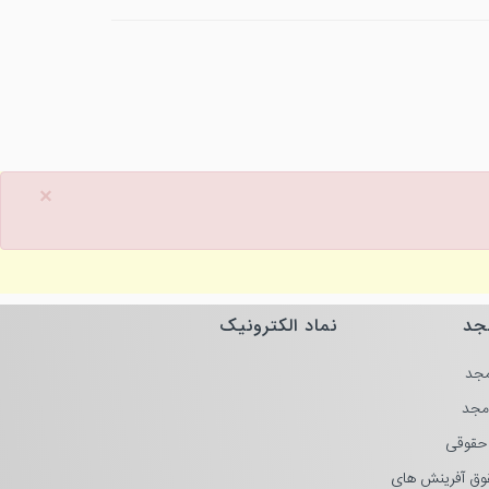
×
جد
نماد الکترونیک
جد
مجد
حقوقی
وق آفرینش های